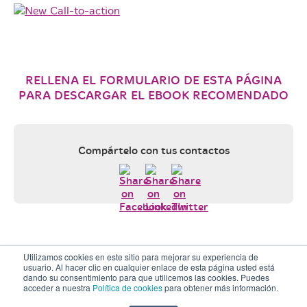
RELLENA EL FORMULARIO DE ESTA PÁGINA
PARA DESCARGAR EL EBOOK RECOMENDADO
Compártelo con tus contactos
Utilizamos cookies en este sitio para mejorar su experiencia de
© What’s Up. Todos los derechos reservados.
Aviso legal y
usuario. Al hacer clic en cualquier enlace de esta página usted está
Política de privacidad
/
Política de cookies
/
dando su consentimiento para que utilicemos las cookies. Puedes
acceder a nuestra
Política de cookies
para obtener más información.
hello@whatsup.com.es