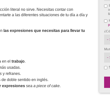
cción literal no sirve. Necesitas contar con
i
l
ntarte a las diferentes situaciones de tu día a día y
p
on
las expresiones que necesitas para llevar tu
¿Có
Mot
a en el
trabajo
.
ás usadas.
s
y refranes.
 de doble sentido en inglés.
r expresiones
sea
a piece of cake
.