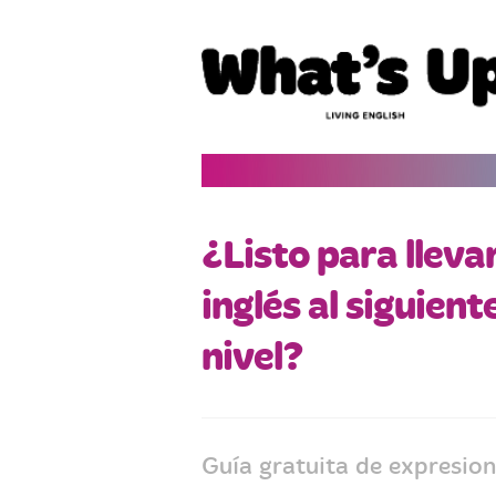
¿Listo para lleva
inglés al siguient
nivel?
Guía gratuita de expresion