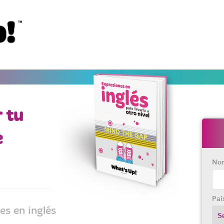
r tu
e
No
Paí
es en inglés